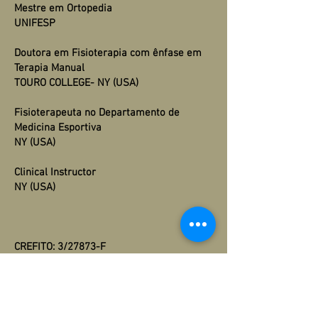
Mestre em Ortopedia
UNIFESP
Doutora em Fisioterapia com ênfase em
Terapia Manual
TOURO COLLEGE- NY (USA)
Fisioterapeuta no Departamento de
Medicina Esportiva
NY (USA)
Clinical Instructor
NY (USA)
CREFITO: 3/27873-F
Voltar